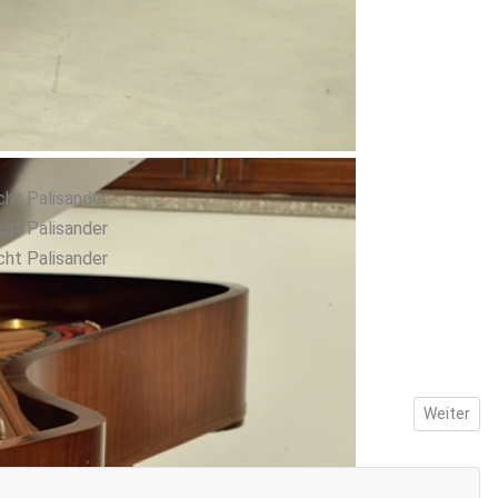
Nächster B
Weiter